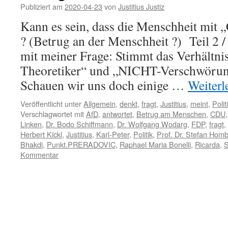
Publiziert am
2020-04-23
von
Justitius Justiz
Kann es sein, dass die Menschheit mit 
? (Betrug an der Menschheit ?) Teil 2 / 
mit meiner Frage: Stimmt das Verhältni
Theoretiker“ und „NICHT-Verschwörung
Schauen wir uns doch einige …
Weiterl
Veröffentlicht unter
Allgemein
,
denkt
,
fragt
,
Justitius
,
meint
,
Polit
Verschlagwortet mit
AfD
,
antwortet
,
Betrug am Menschen
,
CDU
Linken
,
Dr. Bodo Schiffmann
,
Dr. Wolfgang Wodarg
,
FDP
,
fragt
,
Herbert Kickl
,
Justitius
,
Karl-Peter
,
Politik
,
Prof. Dr. Stefan Hom
Bhakdi
,
Punkt.PRERADOVIC
,
Raphael Maria Bonelli
,
Ricarda
,
Kommentar