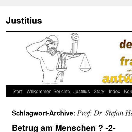
Justitius
Zum
Start
Willkommen
Berichte
Justitius
Story
Index
Kon
Inhalt
Prof. Dr. Stefan 
Schlagwort-Archive:
springen
Betrug am Menschen ? -2-