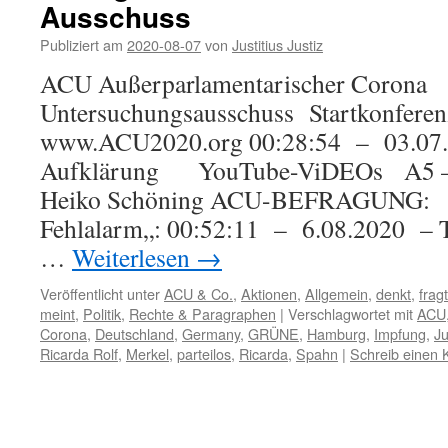
Ausschuss
Publiziert am
2020-08-07
von
Justitius Justiz
ACU Außerparlamentarischer Corona
Untersuchungsausschuss Startkonferen
www.ACU2020.org 00:28:54 – 03.07
Aufklärung YouTube-ViDEOs A5 – 
Heiko Schöning ACU-BEFRAGUNG: „
Fehlalarm„: 00:52:11 – 6.08.2020 – 
…
Weiterlesen
→
Veröffentlicht unter
ACU & Co.
,
Aktionen
,
Allgemein
,
denkt
,
fragt
meint
,
Politik
,
Rechte & Paragraphen
|
Verschlagwortet mit
ACU
Corona
,
Deutschland
,
Germany
,
GRÜNE
,
Hamburg
,
Impfung
,
Ju
Ricarda Rolf
,
Merkel
,
parteilos
,
Ricarda
,
Spahn
|
Schreib einen