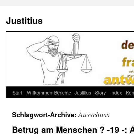
Justitius
Zum
Start
Willkommen
Berichte
Justitius
Story
Index
Kon
Inhalt
Ausschuss
Schlagwort-Archive:
springen
Betrug am Menschen ? -19 -