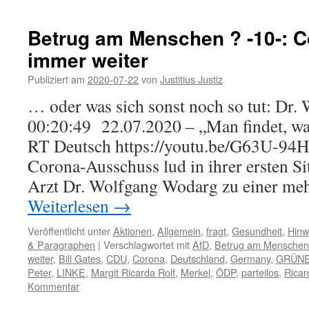
Betrug am Menschen ? -10-: C
immer weiter
Publiziert am
2020-07-22
von
Justitius Justiz
… oder was sich sonst noch so tut: D
00:20:49 22.07.2020 – „Man findet, wa
RT Deutsch https://youtu.be/G63U-94H
Corona-Ausschuss lud in ihrer ersten S
Arzt Dr. Wolfgang Wodarg zu einer me
Weiterlesen
→
Veröffentlicht unter
Aktionen
,
Allgemein
,
fragt
,
Gesundheit
,
Hinw
& Paragraphen
|
Verschlagwortet mit
AfD
,
Betrug am Menschen 
weiter
,
Bill Gates
,
CDU
,
Corona
,
Deutschland
,
Germany
,
GRÜN
Peter
,
LINKE
,
Margit Ricarda Rolf
,
Merkel
,
ÖDP
,
parteilos
,
Ricar
Kommentar