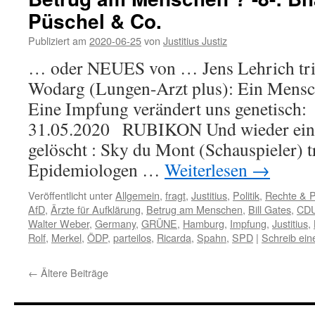
Püschel & Co.
Publiziert am
2020-06-25
von
Justitius Justiz
… oder NEUES von … Jens Lehrich trif
Wodarg (Lungen-Arzt plus): Ein Mens
Eine Impfung verändert uns genetisc
31.05.2020 RUBIKON Und wieder ein
gelöscht : Sky du Mont (Schauspieler) tr
Epidemiologen …
Weiterlesen
→
Veröffentlicht unter
Allgemein
,
fragt
,
Justitius
,
Politik
,
Rechte & 
AfD
,
Ärzte für Aufklärung
,
Betrug am Menschen
,
Bill Gates
,
CD
Walter Weber
,
Germany
,
GRÜNE
,
Hamburg
,
Impfung
,
Justitius
,
Rolf
,
Merkel
,
ÖDP
,
parteilos
,
Ricarda
,
Spahn
,
SPD
|
Schreib ei
←
Ältere Beiträge