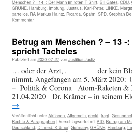
Menschen ? - 14 -: Der Mann im roten T-Shirt
,
Bill Gates
,
CDU
,
GRÜNE
,
Hamburg
,
Impfung
,
Justitius
,
Karl-Peter
,
LINKE
,
Margit
parteilos
,
RA Markus Haintz
,
Ricarda
,
Spahn
,
SPD
,
Stephan B
Kommentar
Betrug am Menschen ? – 13 -:
spricht Tacheles
Publiziert am
2020-07-27
von
Justitius Justiz
… oder der Arzt, . der kein Blat
nimmt. Angefangen am 5. März 2020: 
– Politik & Corona Atom-Raketen & K
21.04.2020 Dr. Krämer – in seinem E
→
Veröffentlicht unter
Aktionen
,
Allgemein
,
denkt
,
fragt
,
Gesundhei
Rechte & Paragraphen
|
Verschlagwortet mit
AfD
,
Betrug am M
Deutschland
,
Dr. med. Krämer
,
Germany
,
GRÜNE
,
Hamburg
,
Im