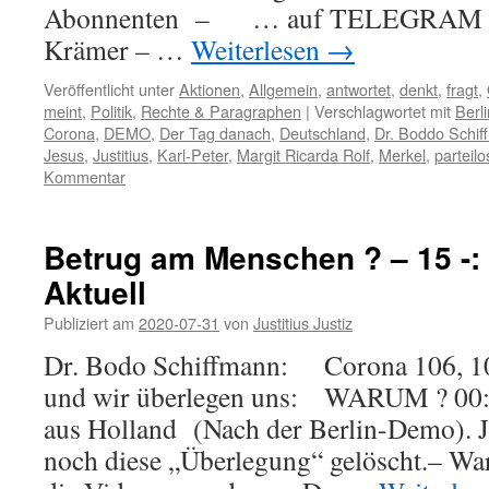
Abonnenten – … auf TELEGRAM 
Krämer – …
Weiterlesen
→
Veröffentlicht unter
Aktionen
,
Allgemein
,
antwortet
,
denkt
,
fragt
,
meint
,
Politik
,
Rechte & Paragraphen
|
Verschlagwortet mit
Berli
Corona
,
DEMO
,
Der Tag danach
,
Deutschland
,
Dr. Boddo Schif
Jesus
,
Justitius
,
Karl-Peter
,
Margit Ricarda Rolf
,
Merkel
,
parteilo
Kommentar
Betrug am Menschen ? – 15 -
Aktuell
Publiziert am
2020-07-31
von
Justitius Justiz
Dr. Bodo Schiffmann: Corona 106, 1
und wir überlegen uns: WARUM ? 00
aus Holland (Nach der Berlin-Demo).
noch diese „Überlegung“ gelöscht.– 