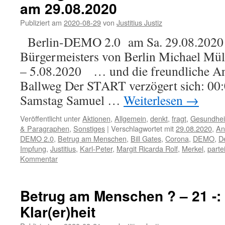
am 29.08.2020
Publiziert am
2020-08-29
von
Justitius Justiz
Berlin-DEMO 2.0 am Sa. 29.08.2020 
Bürgermeisters von Berlin Michael Mü
– 5.08.2020 … und die freundliche A
Ballweg Der START verzögert sich: 0
Samstag Samuel …
Weiterlesen
→
Veröffentlicht unter
Aktionen
,
Allgemein
,
denkt
,
fragt
,
Gesundhei
& Paragraphen
,
Sonstiges
|
Verschlagwortet mit
29.08.2020
,
An
DEMO 2.0
,
Betrug am Menschen
,
Bill Gates
,
Corona
,
DEMO
,
D
Impfung
,
Justitius
,
Karl-Peter
,
Margit Ricarda Rolf
,
Merkel
,
parte
Kommentar
Betrug am Menschen ? – 21 -:
Klar(er)heit