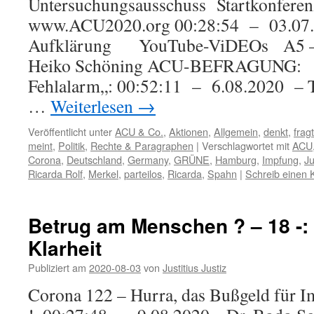
Untersuchungsausschuss Startkonferen
www.ACU2020.org 00:28:54 – 03.07
Aufklärung YouTube-ViDEOs A5 – 
Heiko Schöning ACU-BEFRAGUNG: „
Fehlalarm„: 00:52:11 – 6.08.2020 – 
…
Weiterlesen
→
Veröffentlicht unter
ACU & Co.
,
Aktionen
,
Allgemein
,
denkt
,
fragt
meint
,
Politik
,
Rechte & Paragraphen
|
Verschlagwortet mit
ACU
Corona
,
Deutschland
,
Germany
,
GRÜNE
,
Hamburg
,
Impfung
,
Ju
Ricarda Rolf
,
Merkel
,
parteilos
,
Ricarda
,
Spahn
|
Schreib einen
Betrug am Menschen ? – 18 -:
Klarheit
Publiziert am
2020-08-03
von
Justitius Justiz
Corona 122 – Hurra, das Bußgeld für Im