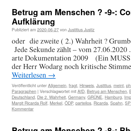
Betrug am Menschen ? -9-: Co
Aufklärung
Publiziert am
2020-06-27
von
Justitius Justiz
oder die zweite ( 2.) Wahrheit ? Grum
Jede Sekunde zählt – vom 27.06.2020 . 
arte Dokumentation 2009 (Ein MUSS !
der Herr Wodarg noch kritische Stimme
Weiterlesen
→
Veröffentlicht unter
Allgemein
,
fragt
,
Hinweis
,
Justitius
,
meint
,
ph
Paragraphen
|
Verschlagwortet mit
AfD
,
Betrug am Menschen
,
Deutschland
,
Die 2. Wahrheit
,
Germany
,
GRÜNE
,
Hamburg
,
Imp
Margit Ricarda Rolf
,
Merkel
,
ÖDP
,
parteilos
,
Ricarda
,
Spahn
,
SP
Kommentar
Betrug am Menschen ? -8-: Bh