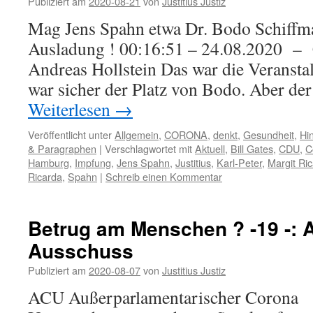
Publiziert am
2020-08-21
von
Justitius Justiz
Mag Jens Spahn etwa Dr. Bodo Schiffma
Ausladung ! 00:16:51 – 24.08.2020
Andreas Hollstein Das war die Veransta
war sicher der Platz von Bodo. Aber de
Weiterlesen
→
Veröffentlicht unter
Allgemein
,
CORONA
,
denkt
,
Gesundheit
,
Hi
& Paragraphen
|
Verschlagwortet mit
Aktuell
,
Bill Gates
,
CDU
,
C
Hamburg
,
Impfung
,
Jens Spahn
,
Justitius
,
Karl-Peter
,
Margit Ric
Ricarda
,
Spahn
|
Schreib einen Kommentar
Betrug am Menschen ? -19 -
Ausschuss
Publiziert am
2020-08-07
von
Justitius Justiz
ACU Außerparlamentarischer Corona