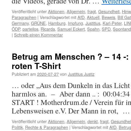
die Videos, gerade von Dr. …
Weiterle
Veröffentlicht unter
Aktionen
,
Allgemein
,
fragt
,
Gesundheit
,
Hinw
Paragraphen
|
Verschlagwortet mit
AfD
,
Aktuell
,
Beweis
,
Bill Ga
Germany
,
GRÜNE
,
Hamburg
,
Impfung
,
Justitius
,
Karl-Peter
,
LI
ÖDP
,
parteilos
,
Ricarda
,
Samuel Eckert
,
Spahn
,
SPD
,
Spontan
|
Schreib einen Kommentar
Betrug am Menschen ? – 14 -:
roten T-Shirt
Publiziert am
2020-07-27
von
Justitius Justiz
… oder „Aus dem Dunkeln in das Licht 
harmlos an. – Aber dann .. : 00:04:34
START ! Motherdrum.de / Verein für in
Lebensweisen e.V. Der Mann in rot, 
Veröffentlicht unter
Aktionen
,
Allgemein
,
denkt
,
fragt
,
Gesundhei
Politik
,
Rechte & Paragraphen
|
Verschlagwortet mit
AfD
,
Betru