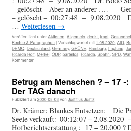
! 00:27:48 – 9.08.2020 Dr. Bodo S
– gelöscht – Aber an anderer …. – G
– gelöscht – 00:27:48 – 9.08.2020 D
…
Weiterlesen
→
Veröffentlicht unter
Aktionen
,
Allgemein
,
denkt
,
fragt
,
Gesundhei
Rechte & Paragraphen
|
Verschlagwortet mit
1.08.2020
,
AfD
,
Be
DEMO
,
Deutschland
,
Germany
,
GRÜNE
,
Hamburg
,
Impfung
,
Jus
Ricarda Rolf
,
Merkel
,
ÖDP
,
parteilos
,
Ricarda
,
Spahn
,
SPD
,
Wahr
Kommentar
Betrug am Menschen ? – 17 
Der TAG danach
Publiziert am
2020-08-03
von
Justitius Justiz
Dr. Krämer: Blankes Entsetzen: Die Pre
Seele verkauft: 00:12:07 – 2.08.2020
Hofberichtserstattung : 17 – 20.000 ? 