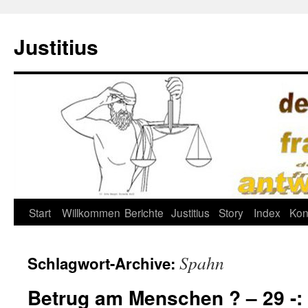
Justitius
Zum
Start
Willkommen
Berichte
Justitius
Story
Index
Kon
Inhalt
Spahn
Schlagwort-Archive:
springen
Betrug am Menschen ? – 29 -: