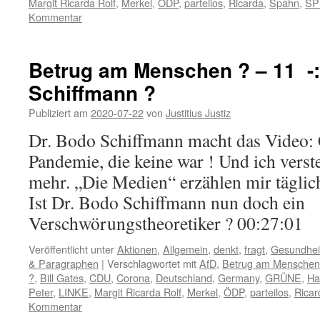
Margit Ricarda Rolf
,
Merkel
,
ÖDP
,
parteilos
,
Ricarda
,
Spahn
,
SP
Kommentar
Betrug am Menschen ? – 11 -
Schiffmann ?
Publiziert am
2020-07-22
von
Justitius Justiz
Dr. Bodo Schiffmann macht das Video:
Pandemie, die keine war ! Und ich verst
mehr. „Die Medien“ erzählen mir täglic
Ist Dr. Bodo Schiffmann nun doch ein
Verschwörungstheoretiker ? 00:27:0
Veröffentlicht unter
Aktionen
,
Allgemein
,
denkt
,
fragt
,
Gesundhei
& Paragraphen
|
Verschlagwortet mit
AfD
,
Betrug am Menschen 
?
,
Bill Gates
,
CDU
,
Corona
,
Deutschland
,
Germany
,
GRÜNE
,
Ha
Peter
,
LINKE
,
Margit Ricarda Rolf
,
Merkel
,
ÖDP
,
parteilos
,
Ricar
Kommentar