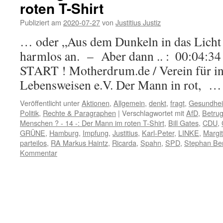
roten T-Shirt
Publiziert am
2020-07-27
von
Justitius Justiz
… oder „Aus dem Dunkeln in das Licht 
harmlos an. – Aber dann .. : 00:04:34
START ! Motherdrum.de / Verein für in
Lebensweisen e.V. Der Mann in rot, 
Veröffentlicht unter
Aktionen
,
Allgemein
,
denkt
,
fragt
,
Gesundhei
Politik
,
Rechte & Paragraphen
|
Verschlagwortet mit
AfD
,
Betru
Menschen ? - 14 -: Der Mann im roten T-Shirt
,
Bill Gates
,
CDU
,
GRÜNE
,
Hamburg
,
Impfung
,
Justitius
,
Karl-Peter
,
LINKE
,
Margit
parteilos
,
RA Markus Haintz
,
Ricarda
,
Spahn
,
SPD
,
Stephan B
Kommentar