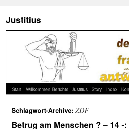
Justitius
Zum
Start
Willkommen
Berichte
Justitius
Story
Index
Kon
Inhalt
ZDF
Schlagwort-Archive:
springen
Betrug am Menschen ? – 14 -: