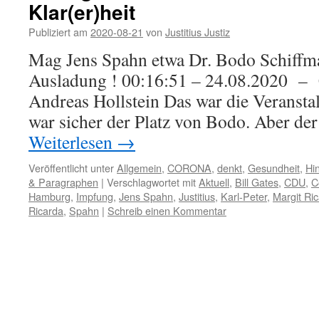
Klar(er)heit
Publiziert am
2020-08-21
von
Justitius Justiz
Mag Jens Spahn etwa Dr. Bodo Schiffma
Ausladung ! 00:16:51 – 24.08.2020
Andreas Hollstein Das war die Veransta
war sicher der Platz von Bodo. Aber de
Weiterlesen
→
Veröffentlicht unter
Allgemein
,
CORONA
,
denkt
,
Gesundheit
,
Hi
& Paragraphen
|
Verschlagwortet mit
Aktuell
,
Bill Gates
,
CDU
,
C
Hamburg
,
Impfung
,
Jens Spahn
,
Justitius
,
Karl-Peter
,
Margit Ric
Ricarda
,
Spahn
|
Schreib einen Kommentar