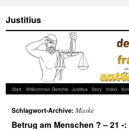
Justitius
Zum
Start
Willkommen
Berichte
Justitius
Story
Index
Kon
Inhalt
Maske
Schlagwort-Archive:
springen
Betrug am Menschen ? – 21 -: