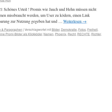
rda Rolf
chönes Urteil ! Promis wie Jauch und Hehn müssen nicht
men missbraucht werden, um User zu ködern, einen Link
nbarung zur Nutzung gegeben hat und …
Weiterlesen
→
e & Paragraphen
|
Verschlagwortet mit
Bilder
,
Demokratie
,
Fotos
,
Freiheit
,
ine Promi-Bilder als Klickköder
,
Namen
,
Phoenix
,
Recht
,
RECHTE
,
Richter
,