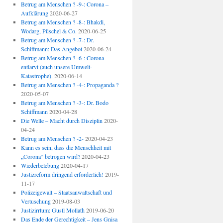
Betrug am Menschen ? -9-: Corona –
Aufklärung
2020-06-27
Betrug am Menschen ? -8-: Bhakdi,
Wodarg, Püschel & Co.
2020-06-25
Betrug am Menschen ? -7-: Dr.
Schiffmann: Das Angebot
2020-06-24
Betrug am Menschen ? -6-: Corona
entlarvt (auch unsere Umwelt-
Katastrophe).
2020-06-14
Betrug am Menschen ? -4-: Propaganda ?
2020-05-07
Betrug am Menschen ? -3-: Dr. Bodo
Schiffmann
2020-04-28
Die Welle – Macht durch Disziplin
2020-
04-24
Betrug am Menschen ? -2-
2020-04-23
Kann es sein, dass die Menschheit mit
„Corona“ betrogen wird?
2020-04-23
Wiederbelebung
2020-04-17
Justizreform dringend erforderlich!
2019-
11-17
Polizeigewalt – Staatsanwaltschaft und
Vertuschung
2019-08-03
Justizirrtum: Gustl Mollath
2019-06-20
Das Ende der Gerechtigkeit – Jens Gnisa