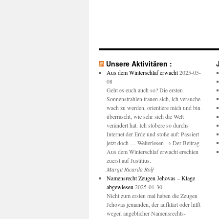
Unsere Aktivitären :
Aus dem Winterschlaf erwacht
2025-05-
08
Geht es euch auch so? Die ersten
Sonnenstrahlen trauen sich, ich versuche
wach zu werden, orientiere mich und bin
überrascht, wie sehr sich die Welt
verändert hat. Ich stöbere so durchs
Internet der Erde und stoße auf: Passiert
jetzt doch … Weiterlesen → Der Beitrag
Aus dem Winterschlaf erwacht erschien
zuerst auf Justitius.
Margit Ricarda Rolf
Namensrecht Zeugen Jehovas – Klage
abgewiesen
2025-01-30
Nicht zum ersten mal haben die Zeugen
Jehovas jemanden, der aufklärt oder hilft
wegen angeblicher Namensrechts-