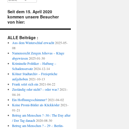
Seit dem 15. April 2020
kommen unsere Besucher
von hier:
ALLE Beiträge :
Aus dem Winterschlaf erwacht
2025-05-
08
Namensrecht Zeugen Jehovas – Klage
abgewiesen
2025-01-30
Kriminelle Politiker – Haftung –
Schadensersatz
2024-12-14
Kölner Stadtarchiv – Freisprüche
aufgehoben
2021-10-13
Frank setzt sich ein
2021-04-22
Zuständig oder nicht? – oder was?
2021-
04-16
Ein Hoffnungsschimmer?
2021-04-02
Keine Promi-Bilder als Klickköder
2021-
01-21
Betrug am Menschen ? -30-: The Day after
/ Der Tag danach
2020-08-30
Betrug am Menschen ? – 29 -: Berlin-