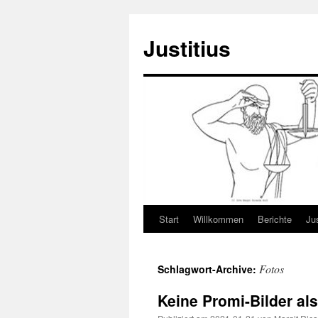
Justitius
Start
Willkommen
Berichte
Jus
Zum
Inhalt
Fotos
Schlagwort-Archive:
springen
Keine Promi-Bilder al