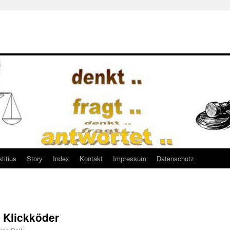
titius
Story
Index
Kontakt
Impressum
Datenschutz
s Klickköder