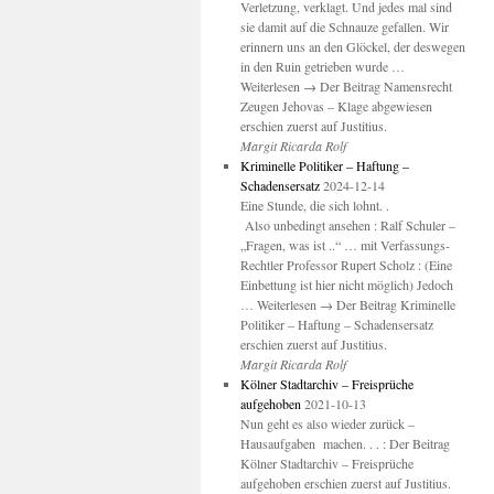
Verletzung, verklagt. Und jedes mal sind
sie damit auf die Schnauze gefallen. Wir
erinnern uns an den Glöckel, der deswegen
in den Ruin getrieben wurde …
Weiterlesen → Der Beitrag Namensrecht
Zeugen Jehovas – Klage abgewiesen
erschien zuerst auf Justitius.
Margit Ricarda Rolf
Kriminelle Politiker – Haftung –
Schadensersatz
2024-12-14
Eine Stunde, die sich lohnt. .
Also unbedingt ansehen : Ralf Schuler –
„Fragen, was ist ..“ … mit Verfassungs-
Rechtler Professor Rupert Scholz : (Eine
Einbettung ist hier nicht möglich) Jedoch
… Weiterlesen → Der Beitrag Kriminelle
Politiker – Haftung – Schadensersatz
erschien zuerst auf Justitius.
Margit Ricarda Rolf
Kölner Stadtarchiv – Freisprüche
aufgehoben
2021-10-13
Nun geht es also wieder zurück –
Hausaufgaben machen. . . : Der Beitrag
Kölner Stadtarchiv – Freisprüche
aufgehoben erschien zuerst auf Justitius.