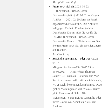
Margit Ricarda Rolf
Frank setzt sich ein
2021-04-22
… für Freiheit, Frieden, (echte)
Demokratie (Satire): 00:00:55 – Gegen
AntiFA – 2021-02-20 Samstag Frank
organisiert die freie Fahrt. Die Antifa ist
halt gegen Freiheit, Frieden, (echte)
Demokratie. Darum stört die Antifa die
DEMOs für Freiheit, Frieden, (echte)
Demokratie. Frank … Weiterlesen → Der
Beitrag Frank setzt sich ein erschien zuerst
auf Justitius.
Justitius Justiz
Zuständig oder nicht? – oder was?
2021-
04-16
Mingers. Rechtsanwälte 00:05:23 –
16.04.2021 – Amtsrichter Thorsten
Schleif – Dinslaken Ist doch klar. Wer
Recht bekommen will, prüft natürlich auch,
wo er Recht bekommen kann/könnte. Dazu
gibt es Meinungen so viel, wie es Juristen
gibt. Aber ganz ehrlich: Wer …
Weiterlesen → Der Beitrag Zuständig oder
nicht? – oder was? erschien zuerst auf
Justitius.