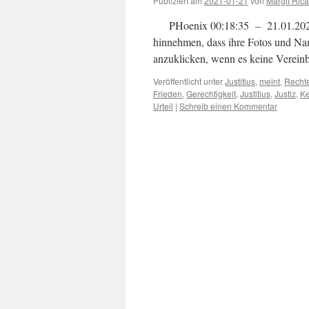
Publiziert am
2021-01-21
von
Margit Rica
PHoenix 00:18:35 – 21.01.2021 S
hinnehmen, dass ihre Fotos und Na
anzuklicken, wenn es keine Verei
Veröffentlicht unter
Justitius
,
meint
,
Recht
Frieden
,
Gerechtigkeit
,
Justitius
,
Justiz
,
Ke
Urteil
|
Schreib einen Kommentar