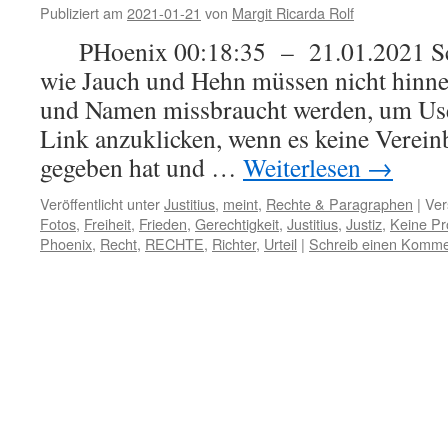
Publiziert am
2021-01-21
von
Margit Ricarda Rolf
PHoenix 00:18:35 – 21.01.2021 Schö
wie Jauch und Hehn müssen nicht hinne
und Namen missbraucht werden, um Use
Link anzuklicken, wenn es keine Verei
gegeben hat und …
Weiterlesen
→
Veröffentlicht unter
Justitius
,
meint
,
Rechte & Paragraphen
|
Ver
Fotos
,
Freiheit
,
Frieden
,
Gerechtigkeit
,
Justitius
,
Justiz
,
Keine Pro
Phoenix
,
Recht
,
RECHTE
,
Richter
,
Urteil
|
Schreib einen Komme