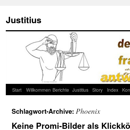
Justitius
Zum
Start
Willkommen
Berichte
Justitius
Story
Index
Kon
Inhalt
Phoenix
Schlagwort-Archive:
springen
Keine Promi-Bilder als Klickk